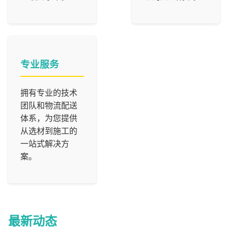
专业服务
拥有专业的技术
团队和物流配送
体系，为您提供
从选材到施工的
一站式解决方
案。
最新动态